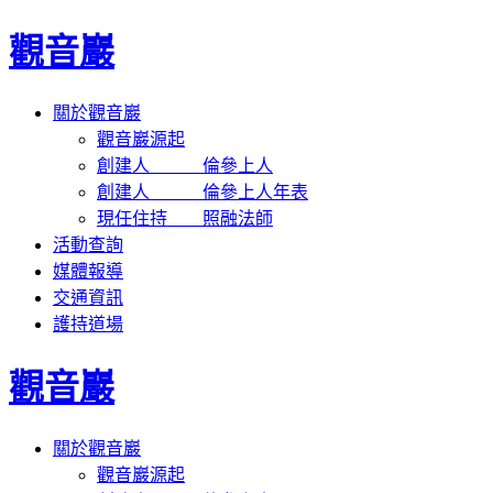
觀音巖
關於觀音巖
觀音巖源起
創建人 倫參上人
創建人 倫參上人年表
現任住持 照融法師
活動查詢
媒體報導
交通資訊
護持道場
觀音巖
關於觀音巖
觀音巖源起