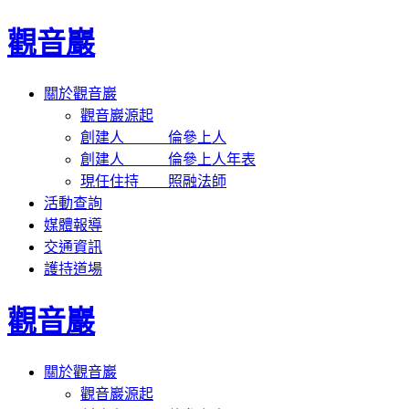
觀音巖
關於觀音巖
觀音巖源起
創建人 倫參上人
創建人 倫參上人年表
現任住持 照融法師
活動查詢
媒體報導
交通資訊
護持道場
觀音巖
關於觀音巖
觀音巖源起