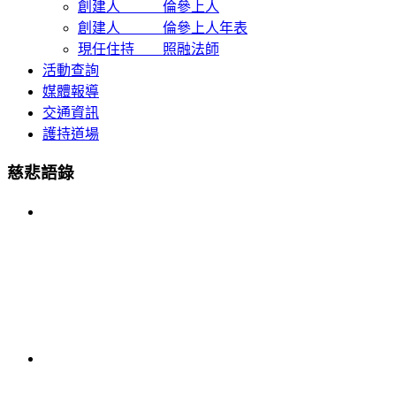
創建人 倫參上人
創建人 倫參上人年表
現任住持 照融法師
活動查詢
媒體報導
交通資訊
護持道場
慈悲語錄