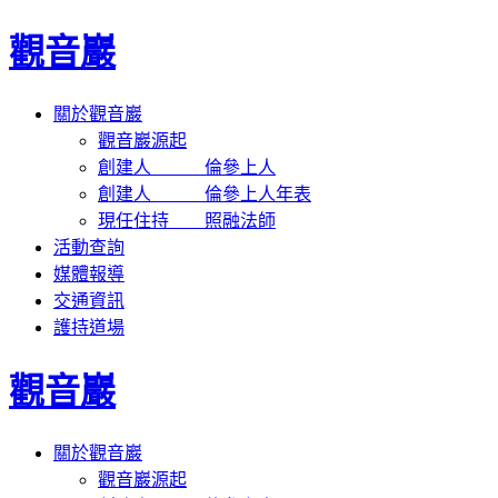
觀音巖
關於觀音巖
觀音巖源起
創建人 倫參上人
創建人 倫參上人年表
現任住持 照融法師
活動查詢
媒體報導
交通資訊
護持道場
觀音巖
關於觀音巖
觀音巖源起